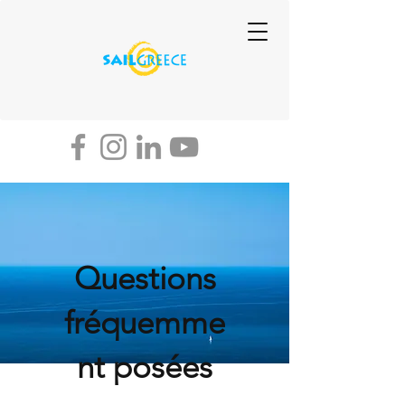
Questions
fréquemme
nt posées