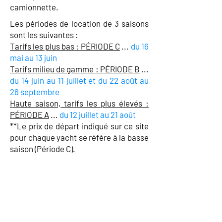
camionnette.
Les périodes de location de 3 saisons
sont les suivantes :
Tarifs les plus bas : PÉRIODE C
...
du 16
mai au 13 juin
Tarifs milieu de gamme : PÉRIODE B
...
du 14 juin au 11 juillet et du 22 août au
26 septembre
Haute saison, tarifs les plus élevés :
PÉRIODE A
...
du 12 juillet au 21 août
**Le prix de départ indiqué sur ce site
pour chaque yacht se réfère à la basse
saison (Période C).
Si vous ne voyez pas votre/vos
question(s) ici, veuillez nous
contacter en utilisant le
formulaire ci-dessous pour